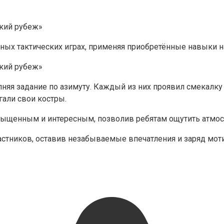
ых тактических играх, применяя приобретённые навыки н
яя задание по азимуту. Каждый из них проявил смекалку 
али свои костры.️
сыщенным и интересным, позволив ребятам ощутить атмо
частников, оставив незабываемые впечатления и заряд мо