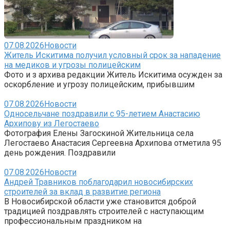
07.08.2026
Новости
Житель Искитима получил условный срок за нападение
на медиков и угрозы полицейским
Фото и з архива редакции Житель Искитима осужден за
оскорбление и угрозу полицейским, прибывшим
07.08.2026
Новости
Односельчане поздравили с 95-летием Анастасию
Архипову из Легостаево
Фотография Елены Загоскиной Жительница села
Легостаево Анастасия Сергеевна Архипова отметила 95
день рождения. Поздравили
07.08.2026
Новости
Андрей Травников поблагодарил новосибирских
строителей за вклад в развитие региона
В Новосибирской области уже становится доброй
традицией поздравлять строителей с наступающим
профессиональным праздником на