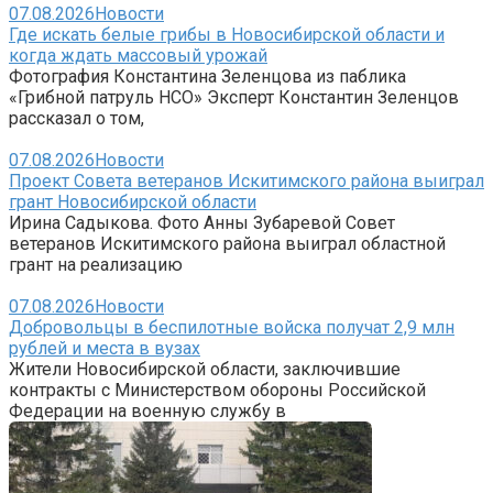
07.08.2026
Новости
Где искать белые грибы в Новосибирской области и
когда ждать массовый урожай
Фотография Константина Зеленцова из паблика
«Грибной патруль НСО» Эксперт Константин Зеленцов
рассказал о том,
07.08.2026
Новости
Проект Совета ветеранов Искитимского района выиграл
грант Новосибирской области
Ирина Садыкова. Фото Анны Зубаревой Совет
ветеранов Искитимского района выиграл областной
грант на реализацию
07.08.2026
Новости
Добровольцы в беспилотные войска получат 2,9 млн
рублей и места в вузах
Жители Новосибирской области, заключившие
контракты с Министерством обороны Российской
Федерации на военную службу в