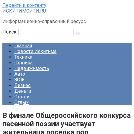
Перейти к контенту
ИСКИТИМСИТИ.RU
Информационно-справочный ресурс
Поиск:
Главная
Новости Искитима
Техника
Стройка
Недвижимость
Авто
ЗОЖ
Бизнес
Деньги
Статьи
Отдых
В финале Общероссийского конкурса
песенной поэзии участвует
жительница поселка под