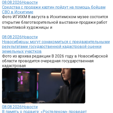
08.08.2026
Новости
Средства с продажи картин пойдут на помощь бойцам
СВО в Искитиме
Фото ИГИХМ 8 августа в Искитимском музее состоится
открытие благотворительной выставки‑продажи работ
талантливой художницы и
08.08.2026
Новости
Новосибирцы могут ознакомиться с предварительными
результатами государственной кадастровой оценки
земельных участков
Фото из архива редакции В 2026 году в Новосибирской
области проводится очередная государственная
кадастровая
08.08.2026
Новости
В память о подвиге: «Ростелеком» проведет