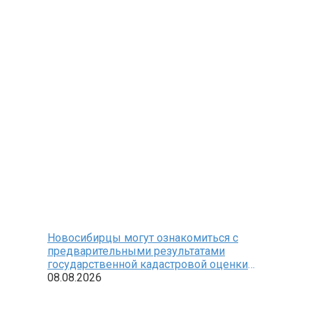
Новосибирцы могут ознакомиться с
предварительными результатами
государственной кадастровой оценки
земельных участков
08.08.2026