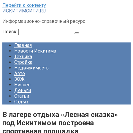
Перейти к контенту
ИСКИТИМСИТИ.RU
Информационно-справочный ресурс
Поиск:
Главная
Новости Искитима
Техника
Стройка
Недвижимость
Авто
ЗОЖ
Бизнес
Деньги
Статьи
Отдых
В лагере отдыха «Лесная сказка»
под Искитимом построена
спортивная площадка