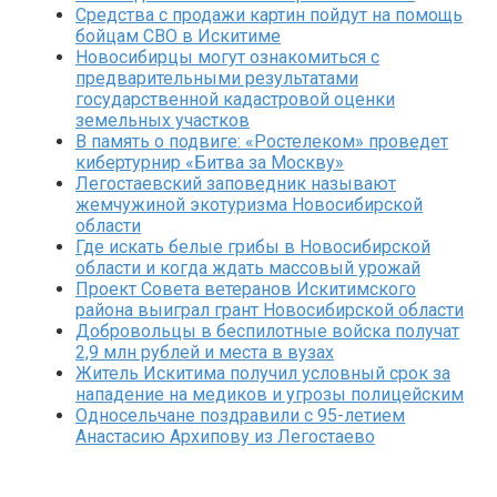
Средства с продажи картин пойдут на помощь
бойцам СВО в Искитиме
Новосибирцы могут ознакомиться с
предварительными результатами
государственной кадастровой оценки
земельных участков
В память о подвиге: «Ростелеком» проведет
кибертурнир «Битва за Москву»
Легостаевский заповедник называют
жемчужиной экотуризма Новосибирской
области
Где искать белые грибы в Новосибирской
области и когда ждать массовый урожай
Проект Совета ветеранов Искитимского
района выиграл грант Новосибирской области
Добровольцы в беспилотные войска получат
2,9 млн рублей и места в вузах
Житель Искитима получил условный срок за
нападение на медиков и угрозы полицейским
Односельчане поздравили с 95-летием
Анастасию Архипову из Легостаево