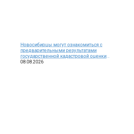
Новосибирцы могут ознакомиться с
предварительными результатами
государственной кадастровой оценки
земельных участков
08.08.2026