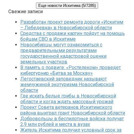
Еще новости Искитима (5/7285)
Свежие записи
Разработан проект ремонта дороги «Искитим
– Лебедевка» в Новосибирской области
Средства с продажи картин пойдут на помощь
бойцам СВО в Искитиме
Новосибирцы могут ознакомиться с
предварительными результатами
государственной кадастровой оценки
земельных участков
В память о подвиге: «Ростелеком» проведет
кибертурнир «Битва за Москву»
Легостаевский заповедник называют
жемчужиной экотуризма Новосибирской
области
Где искать белые грибы в Новосибирской
области и когда ждать массовый урожай
Проект Совета ветеранов Искитимского
района выиграл грант Новосибирской области
Добровольцы в беспилотные войска получат
2,9 млн рублей и места в вузах
Житель Искитима получил условный срок за