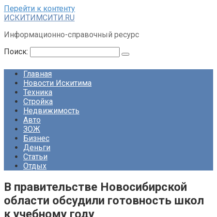
Перейти к контенту
ИСКИТИМСИТИ.RU
Информационно-справочный ресурс
Поиск:
Главная
Новости Искитима
Техника
Стройка
Недвижимость
Авто
ЗОЖ
Бизнес
Деньги
Статьи
Отдых
В правительстве Новосибирской
области обсудили готовность школ
к учебному году