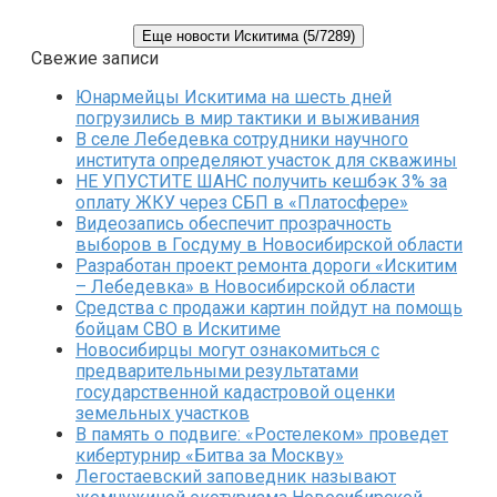
Еще новости Искитима (5/7289)
Свежие записи
Юнармейцы Искитима на шесть дней
погрузились в мир тактики и выживания
В селе Лебедевка сотрудники научного
института определяют участок для скважины
НЕ УПУСТИТЕ ШАНС получить кешбэк 3% за
оплату ЖКУ через СБП в «Платосфере»
Видеозапись обеспечит прозрачность
выборов в Госдуму в Новосибирской области
Разработан проект ремонта дороги «Искитим
– Лебедевка» в Новосибирской области
Средства с продажи картин пойдут на помощь
бойцам СВО в Искитиме
Новосибирцы могут ознакомиться с
предварительными результатами
государственной кадастровой оценки
земельных участков
В память о подвиге: «Ростелеком» проведет
кибертурнир «Битва за Москву»
Легостаевский заповедник называют