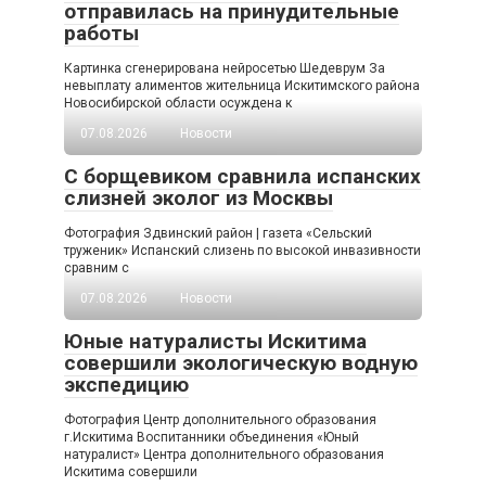
отправилась на принудительные
работы
Картинка сгенерирована нейросетью Шедеврум За
невыплату алиментов жительница Искитимского района
Новосибирской области осуждена к
07.08.2026
Новости
С борщевиком сравнила испанских
слизней эколог из Москвы
Фотография Здвинский район | газета «Сельский
труженик» Испанский слизень по высокой инвазивности
сравним с
07.08.2026
Новости
Юные натуралисты Искитима
совершили экологическую водную
экспедицию
Фотография Центр дополнительного образования
г.Искитима Воспитанники объединения «Юный
натуралист» Центра дополнительного образования
Искитима совершили