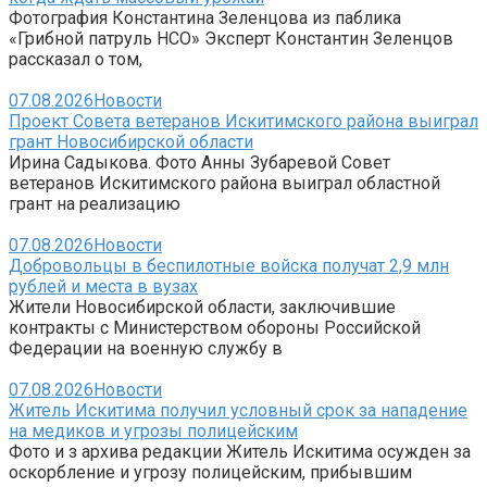
Фотография Константина Зеленцова из паблика
«Грибной патруль НСО» Эксперт Константин Зеленцов
рассказал о том,
07.08.2026
Новости
Проект Совета ветеранов Искитимского района выиграл
грант Новосибирской области
Ирина Садыкова. Фото Анны Зубаревой Совет
ветеранов Искитимского района выиграл областной
грант на реализацию
07.08.2026
Новости
Добровольцы в беспилотные войска получат 2,9 млн
рублей и места в вузах
Жители Новосибирской области, заключившие
контракты с Министерством обороны Российской
Федерации на военную службу в
07.08.2026
Новости
Житель Искитима получил условный срок за нападение
на медиков и угрозы полицейским
Фото и з архива редакции Житель Искитима осужден за
оскорбление и угрозу полицейским, прибывшим