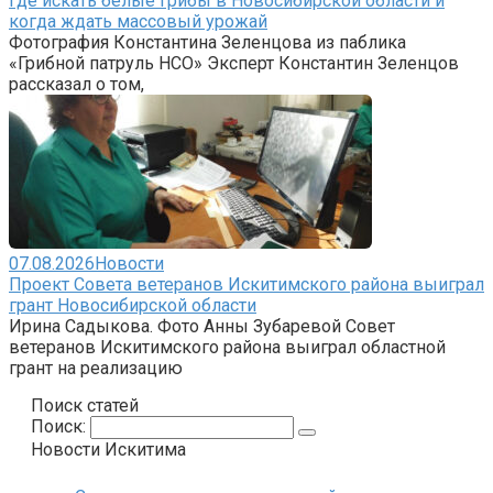
Где искать белые грибы в Новосибирской области и
когда ждать массовый урожай
Фотография Константина Зеленцова из паблика
«Грибной патруль НСО» Эксперт Константин Зеленцов
рассказал о том,
07.08.2026
Новости
Проект Совета ветеранов Искитимского района выиграл
грант Новосибирской области
Ирина Садыкова. Фото Анны Зубаревой Совет
ветеранов Искитимского района выиграл областной
грант на реализацию
Поиск статей
Поиск:
Новости Искитима