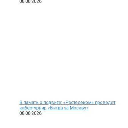
земельных участков
08.08.2026
В память о подвиге: «Ростелеком» проведет
кибертурнир «Битва за Москву»
08.08.2026