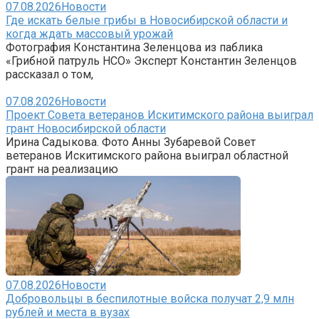
07.08.2026
Новости
Где искать белые грибы в Новосибирской области и
когда ждать массовый урожай
Фотография Константина Зеленцова из паблика
«Грибной патруль НСО» Эксперт Константин Зеленцов
рассказал о том,
07.08.2026
Новости
Проект Совета ветеранов Искитимского района выиграл
грант Новосибирской области
Ирина Садыкова. Фото Анны Зубаревой Совет
ветеранов Искитимского района выиграл областной
грант на реализацию
07.08.2026
Новости
Добровольцы в беспилотные войска получат 2,9 млн
рублей и места в вузах