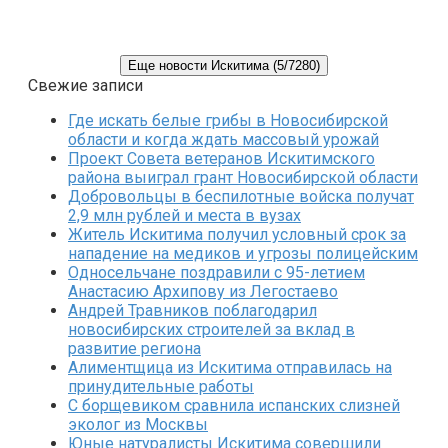
Еще новости Искитима (5/7280)
Свежие записи
Где искать белые грибы в Новосибирской
области и когда ждать массовый урожай
Проект Совета ветеранов Искитимского
района выиграл грант Новосибирской области
Добровольцы в беспилотные войска получат
2,9 млн рублей и места в вузах
Житель Искитима получил условный срок за
нападение на медиков и угрозы полицейским
Односельчане поздравили с 95-летием
Анастасию Архипову из Легостаево
Андрей Травников поблагодарил
новосибирских строителей за вклад в
развитие региона
Алиментщица из Искитима отправилась на
принудительные работы
С борщевиком сравнила испанских слизней
эколог из Москвы
Юные натуралисты Искитима совершили