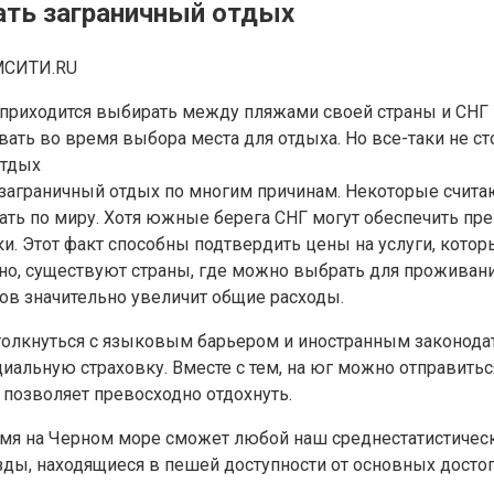
рать заграничный отдых
СИТИ.RU
приходится выбирать между пляжами своей страны и СНГ и
ать во время выбора места для отдыха. Но все-таки не ст
аграничный отдых по многим причинам. Некоторые считают
ать по миру. Хотя южные берега СНГ могут обеспечить пре
и. Этот факт способны подтвердить цены на услуги, кото
но, существуют страны, где можно выбрать для проживани
ов значительно увеличит общие расходы.
столкнуться с языковым барьером и иностранным законода
циальную страховку. Вместе с тем, на юг можно отправить
 позволяет превосходно отдохнуть.
емя на Черном море сможет любой наш среднестатистическ
ды, находящиеся в пешей доступности от основных достоп