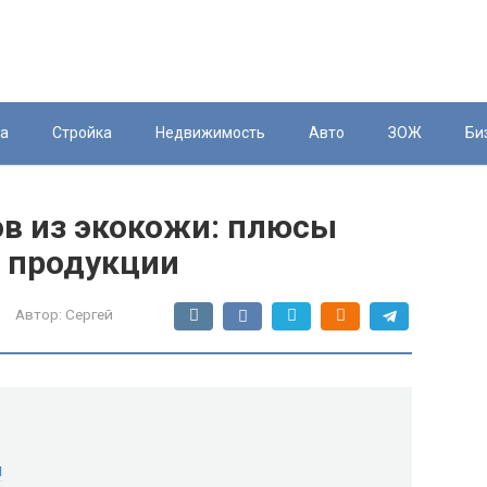
ка
Стройка
Недвижимость
Авто
ЗОЖ
Би
в из экокожи: плюсы
 продукции
Автор:
Сергей
и