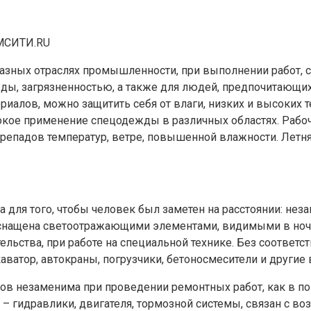
СИТИ.RU
разных отраслях промышленности, при выполнении работ, 
ы, загрязненностью, а также для людей, предпочитающих
алов, можно защитить себя от влаги, низких и высоких те
рокое применение спецодежды в различных областях. Рабо
перепадов температур, ветре, повышенной влажности. Лет
а для того, чтобы человек был заметен на расстоянии: н
 оснащена светоотражающими элементами, видимыми в ноч
льства, при работе на специальной технике. Без соответ
ватор, автокраны, погрузчики, бетоносмесители и другие 
в незаменима при проведении ремонтных работ, как в по
 – гидравлики, двигателя, тормозной системы, связан с 