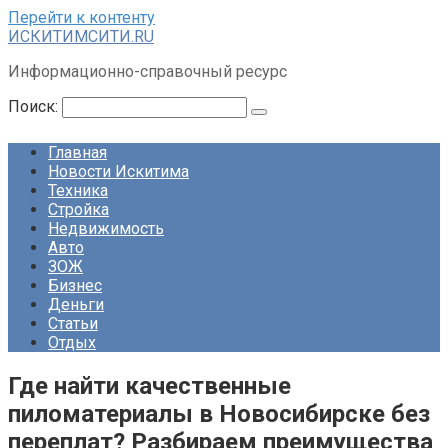
Перейти к контенту
ИСКИТИМСИТИ.RU
Информационно-справочный ресурс
Поиск:
Главная
Новости Искитима
Техника
Стройка
Недвижимость
Авто
ЗОЖ
Бизнес
Деньги
Статьи
Отдых
Где найти качественные
пиломатериалы в Новосибирске без
переплат? Разбираем преимущества