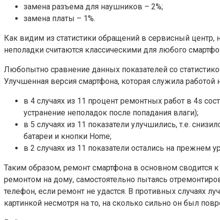
замена разъема для наушников – 2%;
замена платы – 1%.
Как видим из статистики обращений в сервисный центр, 
неполадки считаются классическими для любого смартфо
Любопытно сравнение данных показателей со статистикой
Улучшенная версия смартфона, которая служила работой н
в 4 случаях из 11 процент ремонтных работ в 4s сос
устранение неполадок после попадания влаги);
в 5 случаях из 11 показатели улучшились, т.е. сни
батареи и кнопки Home;
в 2 случаях из 11 показатели остались на прежнем 
Таким образом, ремонт смартфона в основном сводится к 
ремонтом на дому, самостоятельно пытаясь отремонтиров
телефон, если ремонт не удастся. В противных случаях 
картинкой несмотря на то, на сколько сильно он был повр