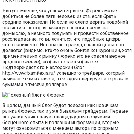
ИСКИТИМСИТИ.RU
Бытует мнение, что успеха на рынке Форекс может
добиться не более пяти человек из ста, если брать
средние показатели. Но если не слепо верить подобной
статистике, которая зачастую основывается на
домыслах, а немного подумать и провести собственное
расследование, то выясниться, что подобные цифры
явно занижены. Непонятно, правда, с какой целью это
делается (видимо, кто-то очень боится конкуренции, хотя
применительно к рынку Форекс это не совсем верное
предположение), но факт остается фактом.
Подтверждает его и авторский блог
http://www.fxamitexis.ru/ успешного трейдера, который
начинал с самых низов, а сегодня оперирует в торговле
суммами в тысячи долларов!
В целом, данный блог будет полезен как новичкам
рынка Форекс, так и уже бывалым трейдерам. Первые
получают уникальную площадку для получения
бесценного опыта и полезной информации, вторые
могут ознакомиться с мнением автора по спорным
вопросам, вступить в дискуссию о конкретных