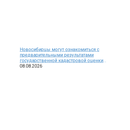
Новосибирцы могут ознакомиться с
предварительными результатами
государственной кадастровой оценки
земельных участков
08.08.2026