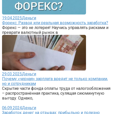
19.04.2025
Деньги
Форекс: Развод или реальная возможность заработка?
Форекс — это не лотерея! Научись управлять рисками и
преврати валютный рынок в
29.03.2025
Деньги
Почему «черная» зарплата вредит не только компании,
но и сотрудникам
Скрытие части фонда оплаты труда от налогообложения
– распространённая практика, сулящая сиюминутную
выгоду. Однако,
06.09.2024
Деньги
Заработок денег на отзывах: прибыльно и полезно