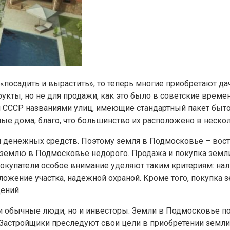
«посадить и вырастить», то теперь многие приобретают дач
кты, но не для продажи, как это было в советские време
и СССР названиями улиц, имеющие стандартный пакет быто
ные дома, благо, что большинство их расположено в нескол
енежных средств. Поэтому земля в Подмосковье – востре
 землю в Подмосковье недорого. Продажа и покупка земли
окупатели особое внимание уделяют таким критериям: нал
ложение участка, надежной охраной. Кроме того, покупка
ений.
и обычные люди, но и инвесторы. Земли в Подмосковье по
Застройщики преследуют свои цели в приобретении земли,