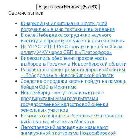
Еще новости Искитима (5/7289)
Свежие записи
Юнармейцы Искитима на шесть дней
погрузились в мир тактики и выживания
В селе Лебедевка сотрудники научного
института определяют участок для скважины
НЕ УПУСТИТЕ ШАНС получить кешбэк 3% за
оплату ЖКУ через СБП в «Платосфере»
Видеозапись обеспечит прозрачность
выборов в Госдуму в Новосибирской области
Разработан проект ремонта дороги «Искитим
– Лебедевка» в Новосибирской области
Средства с продажи картин пойдут на помощь
бойцам СВО в Искитиме
Новосибирцы могут ознакомиться с
предварительными результатами
государственной кадастровой оценки
земельных участков
В память о подвиге: «Ростелеком» проведет
кибертурнир «Битва за Москву»
Легостаевский заповедник называют
жемчужиной экотуризма Новосибирской