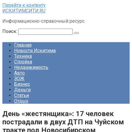
Перейти к контенту
ИСКИТИМСИТИ.RU
Информационно-справочный ресурс
Поиск:
Главная
Новости Искитима
Техника
Стройка
Недвижимость
Авто
ЗОЖ
Бизнес
Деньги
Статьи
Отдых
День «жестянщика»: 17 человек
пострадали в двух ДТП на Чуйском
тракте под Новосибирском