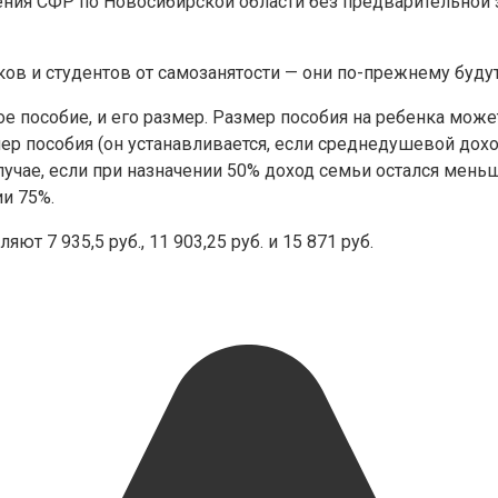
ения СФР по Новосибирской области без предварительной
в и студентов от самозанятости — они по-прежнему будут
ое пособие, и его размер. Размер пособия на ребенка мож
ер пособия (он устанавливается, если среднедушевой до
случае, если при назначении 50% доход семьи остался мен
и 75%.
т 7 935,5 руб., 11 903,25 руб. и 15 871 руб.