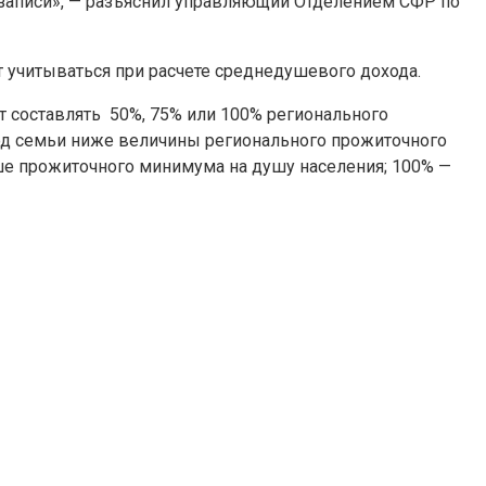
 записи», — разъяснил управляющий Отделением СФР по
 учитываться при расчете среднедушевого дохода.
ет составлять 50%, 75% или 100% регионального
ход семьи ниже величины регионального прожиточного
ьше прожиточного минимума на душу населения; 100% —