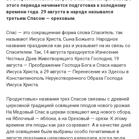
этого периода начинается подготовка к холодному
времени года.
29 августа в народе назывался
третьим Спасом — ореховым.
Спас — это сокращенная форма слова Спаситель: так
называют Иисуса Христа, Сына Божьего. Народное
название праздников как раз и указывает на их связь со
Спасителем. Так, 14 августа празднуется Изнесение
Честных Древ Животворящего Креста Господня, 19
августа — Преображение Господа Бога и Спаса нашего
Иисуса Христа, а 29 августа — Перенесение из Эдессы в
Константинополь Нерукотворенного Образа Господа
Иисуса Христа.
Продуктовые» названия трех Спасов связаны с древней
церковной традицией освящения плодов нового урожая.
На Медовый Спас в церкви освящают мед нового сбора,
на Яблочный — яблоки, а на Ореховый — орехи. К этому
времени эти плоды как раз созревают. А в качестве дней
для освящения были выбраны особо почитаемые в
августе праздники церковного календаря, когда люди