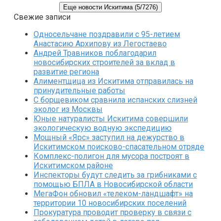
Еще новости Искитима (5/7276)
Свежие записи
Односельчане поздравили с 95-летием
Анастасию Архипову из Легостаево
Андрей Травников поблагодарил
новосибирских строителей за вклад в
развитие региона
Алиментщица из Искитима отправилась на
принудительные работы
С борщевиком сравнила испанских слизней
эколог из Москвы
Юные натуралисты Искитима совершили
экологическую водную экспедицию
Мощный «Ярс» заступил на дежурство в
Искитимском поисково-спасательном отряде
Комплекс-полигон для мусора построят в
Искитимском районе
Инспекторы будут следить за грибниками с
помощью БПЛА в Новосибирской области
МегаФон обновил «телеком-ландшафт» на
территории 10 новосибирских поселений
Прокуратура проводит проверку в связи с