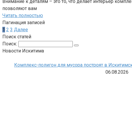
Внимание к деталям – это то, что делает интерьер компл
позволяют вам
Читать полностью
Пагинация записей
1
2
3
Далее
Поиск статей
Поиск:
Новости Искитима
Комплекс-полигон для мусора построят в Искитимс
06.08.2026