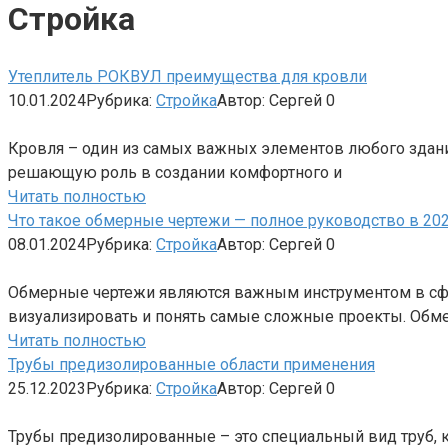
Стройка
Утеплитель РОКВУЛ преимущества для кровли
10.01.2024
Рубрика:
Стройка
Автор:
Сергей
0
Кровля – один из самых важных элементов любого здани
решающую роль в создании комфортного и
Читать полностью
Что такое обмерные чертежи — полное руководство в 202
08.01.2024
Рубрика:
Стройка
Автор:
Сергей
0
Обмерные чертежи являются важным инструментом в сфе
визуализировать и понять самые сложные проекты. Обм
Читать полностью
Трубы предизолированные области применения
25.12.2023
Рубрика:
Стройка
Автор:
Сергей
0
Трубы предизолированные – это специальный вид труб, 