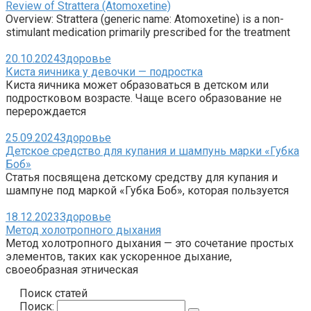
Review of Strattera (Atomoxetine)
Overview: Strattera (generic name: Atomoxetine) is a non-
stimulant medication primarily prescribed for the treatment
20.10.2024
Здоровье
Киста яичника у девочки — подростка
Киста яичника может образоваться в детском или
подростковом возрасте. Чаще всего образование не
перерождается
25.09.2024
Здоровье
Детское средство для купания и шампунь марки «Губка
Боб»
Статья посвящена детскому средству для купания и
шампуне под маркой «Губка Боб», которая пользуется
18.12.2023
Здоровье
Метод холотропного дыхания
Метод холотропного дыхания — это сочетание простых
элементов, таких как ускоренное дыхание,
своеобразная этническая
Поиск статей
Поиск: