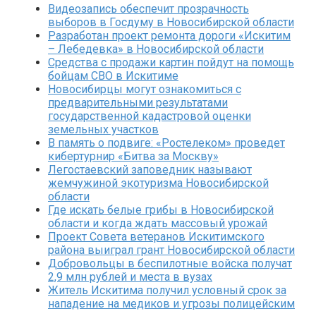
Видеозапись обеспечит прозрачность
выборов в Госдуму в Новосибирской области
Разработан проект ремонта дороги «Искитим
– Лебедевка» в Новосибирской области
Средства с продажи картин пойдут на помощь
бойцам СВО в Искитиме
Новосибирцы могут ознакомиться с
предварительными результатами
государственной кадастровой оценки
земельных участков
В память о подвиге: «Ростелеком» проведет
кибертурнир «Битва за Москву»
Легостаевский заповедник называют
жемчужиной экотуризма Новосибирской
области
Где искать белые грибы в Новосибирской
области и когда ждать массовый урожай
Проект Совета ветеранов Искитимского
района выиграл грант Новосибирской области
Добровольцы в беспилотные войска получат
2,9 млн рублей и места в вузах
Житель Искитима получил условный срок за
нападение на медиков и угрозы полицейским