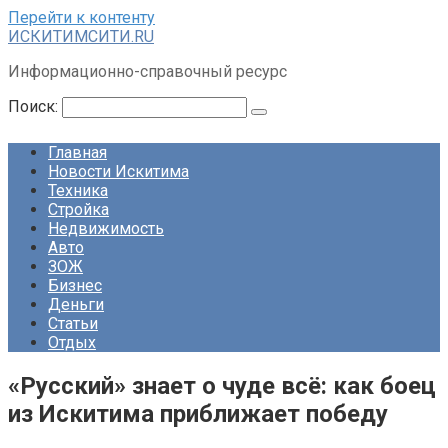
Перейти к контенту
ИСКИТИМСИТИ.RU
Информационно-справочный ресурс
Поиск:
Главная
Новости Искитима
Техника
Стройка
Недвижимость
Авто
ЗОЖ
Бизнес
Деньги
Статьи
Отдых
«Русский» знает о чуде всё: как боец
из Искитима приближает победу