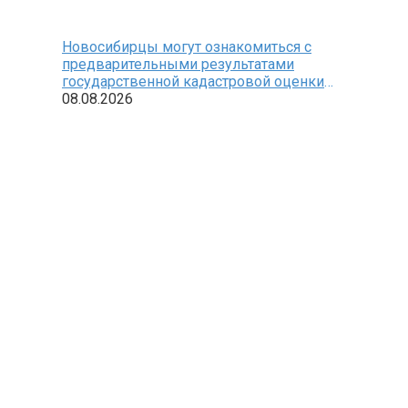
Новосибирцы могут ознакомиться с
предварительными результатами
государственной кадастровой оценки
земельных участков
08.08.2026