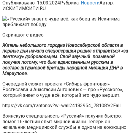
Опубликовано:
15.03.2024
Рубрика:
Новости
Автор:
ИСКИТИМСИТИ.RU
Скриншот с видео
Житель небольшого городка Новосибирской области в
первые дни начала спецоперации решил отправиться «за
ленточку» добровольцем. Свой звучный позывной
получил потому, что был единственным русским в
составе штурмовой бригады народной милиции ДНР в
Мариуполе.
Очередной сюжет проекта «Сибирь фронтовая»
Ростислава и Анастасии Антоновых — про «Русского»,
который знает о чуде всё, который это чудо вершит.
https://vk.com/r.antonov?w=wall24183954_78108%2Fall
Воинскую специальность «Русский» получил быстро:
помог 16-летний опыт мирной жизни. Теперь он
начальник медицинской службы в одном из воюющих
подразделений.