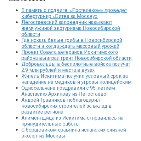
В память о подвиге: «Ростелеком» проведет
кибертурнир «Битва за Москву»
Легостаевский заповедник называют
жемчужиной экотуризма Новосибирской
области
Где искать белые грибы в Новосибирской
области и когда ждать массовый урожай
Проект Совета ветеранов Искитимского
района выиграл грант Новосибирской области
Добровольцы в беспилотные войска получат
2,9 млн рублей и места в вузах
Житель Искитима получил условный срок за
нападение на медиков и угрозы полицейским
Односельчане поздравили с 95-летием
Анастасию Архипову из Легостаево
Андрей Травников поблагодарил
новосибирских строителей за вклад в
развитие региона
Алиментщица из Искитима отправилась на
принудительные работы
С борщевиком сравнила испанских слизней
эколог из Москвы