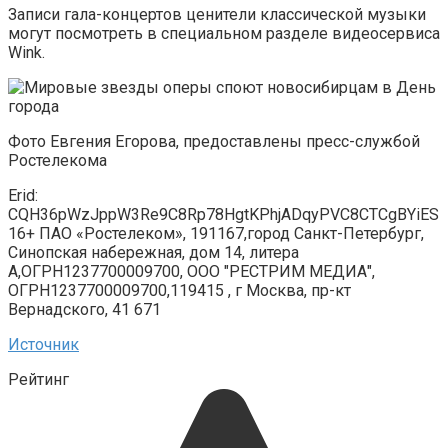
Записи гала-концертов ценители классической музыки
могут посмотреть в специальном разделе видеосервиса
Wink.
Фото Евгения Егорова, предоставлены пресс-службой
Ростелекома
Erid:
CQH36pWzJppW3Re9C8Rp78HgtKPhjADqyPVC8CTCgBYiES
16+ ПАО «Ростелеком», 191167,город Санкт-Петербург,
Синопская набережная, дом 14, литера
А,ОГРН1237700009700, ООО "РЕСТРИМ МЕДИА",
ОГРН1237700009700,119415 , г Москва, пр-кт
Вернадского, 41 671
Источник
Рейтинг